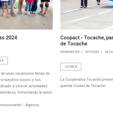
as 2024
Coopact - Tocache, part
de Tocache
WEBMASTER
NOTICIAS
06 D
LA
JOOMLA
 de unas vacaciones llenas de
La Cooperativa Tocache presente
ra nuestros socios y sus
querida Ciudad de Tocache.
dicado a ofrecer actividades
 miembros, fomentando la unión
y emocionante! - Agencia